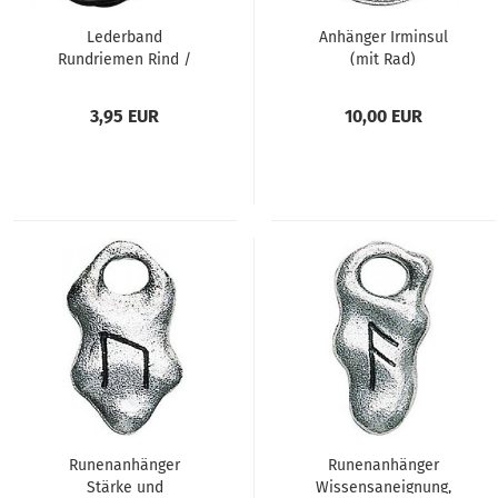
Lederband
Anhänger Irminsul
Rundriemen Rind /
(mit Rad)
schwarz oder beige
Natur
3,95 EUR
10,00 EUR
Runenanhänger
Runenanhänger
Stärke und
Wissensaneignung,