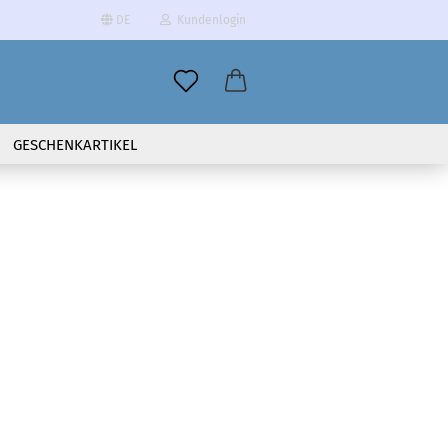
DE
Kundenlogin
il
GESCHENKARTIKEL
wort
erstellen
ort vergessen?