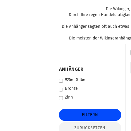
Die Wikinger
Durch Ihre regen Handelstätigke
Die Anhänger sagten oft auch etwas ü
Die meisten der Wikingeranhänger
ANHÄNGER
ANHÄNGER
925er Silber
Bronze
Zinn
FILTERN
ZURÜCKSETZEN