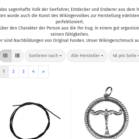
, das sagenhafte Volk der Seefahrer, Entdecker und Eroberer aus dem 
iten wurde auch die Kunst des Wikingervolkes zur Herstellung edelste
perfektioniert.
ber den Charakter der Person aus die Ihn trug. In einem gut organis
seinen Fähigkeiten.
 sind Nachbildungen von Original Funden. Unser Wikingerschmuck aus 
Sortieren nach
pro Seite
pro Seite
Sortieren nach
Alle Hersteller
48 pro Seite
1
2
3
4
»