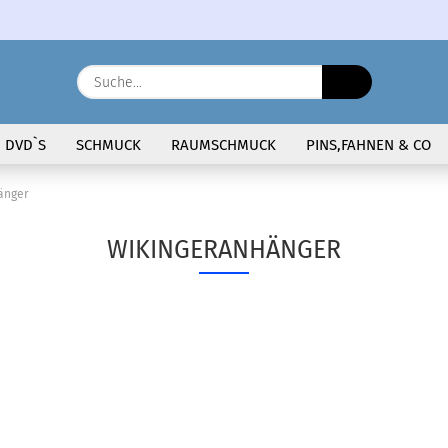
Sprache auswählen
Suche...
E-Ma
DVD`S
SCHMUCK
RAUMSCHMUCK
PINS,FAHNEN & CO
Pass
änger
WIKINGERANHÄNGER
Konto 
Passw