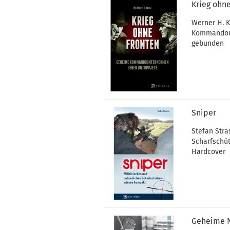
Krieg ohn
Werner H. 
Kommandoun
gebunden
Sniper
Stefan Stra
Scharfschüt
Hardcover
Geheime N