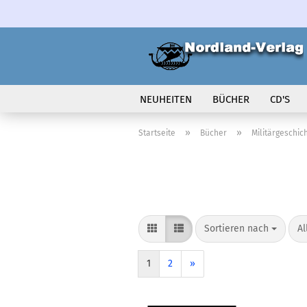
NEUHEITEN
BÜCHER
CD'S
VOLK IN BEWEGUNG
»
»
Startseite
Bücher
Militärgeschic
Sortieren nach
pr
Sortieren nach
Al
1
2
»