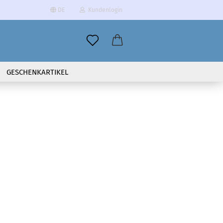
DE
Kundenlogin
il
GESCHENKARTIKEL
wort
erstellen
ort vergessen?