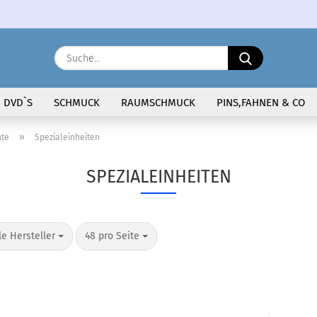
Sprache auswählen
Suche...
E-Ma
DVD`S
SCHMUCK
RAUMSCHMUCK
PINS,FAHNEN & CO
Pass
»
hte
Spezialeinheiten
SPEZIALEINHEITEN
Konto 
o Seite
pro Seite
le Hersteller
48 pro Seite
Passw