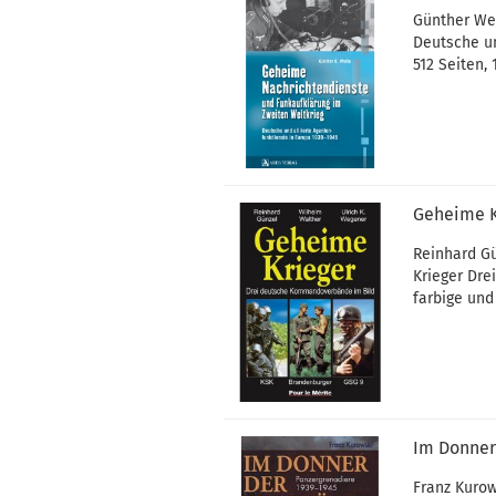
Günther We
Deutsche un
512 Seiten, 
Geheime K
Reinhard Gü
Krieger Dr
farbige und
Im Donner
Franz Kurow