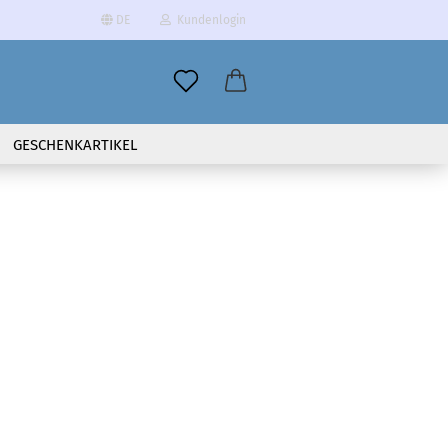
DE
Kundenlogin
il
GESCHENKARTIKEL
wort
erstellen
ort vergessen?