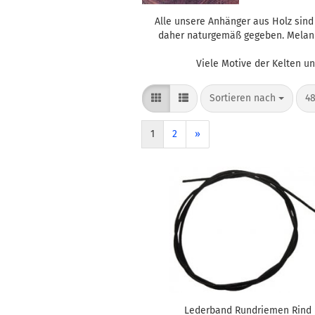
Alle unsere Anhänger aus Holz sind 
daher naturgemäß gegeben. Melani
Viele Motive der Kelten u
Sortieren nach
pr
Sortieren nach
48
1
2
»
Lederband Rundriemen Rind 