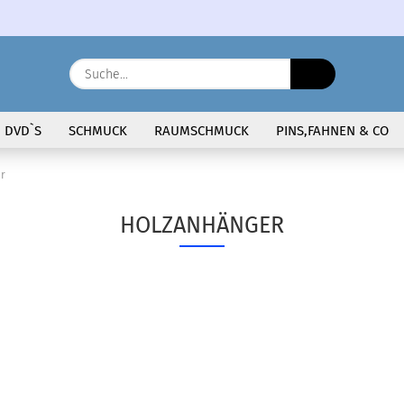
Sprache auswählen
Suche...
E-Ma
DVD`S
SCHMUCK
RAUMSCHMUCK
PINS,FAHNEN & CO
Pass
r
HOLZANHÄNGER
Konto 
Passw