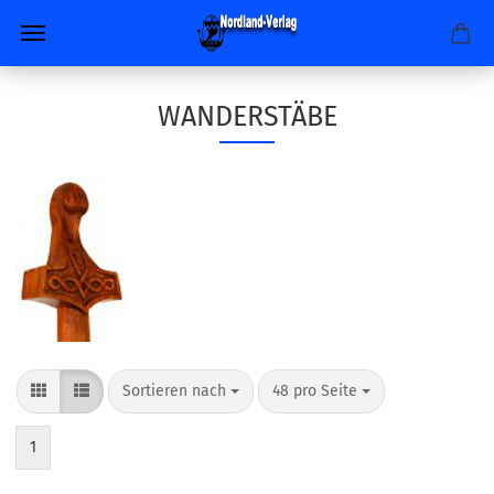
WANDERSTÄBE
Sortieren nach
pro Seite
Sortieren nach
48 pro Seite
1