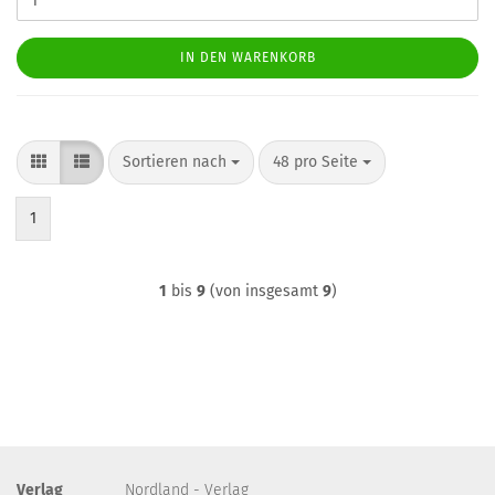
IN DEN WARENKORB
Sortieren nach
pro Seite
Sortieren nach
48 pro Seite
1
1
bis
9
(von insgesamt
9
)
Verlag
Nordland - Verlag