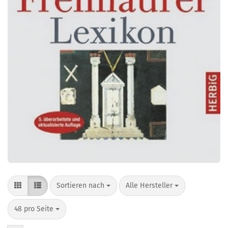
Sortieren nach
pro Seite
Sortieren nach
Alle Hersteller
pro Seite
48 pro Seite