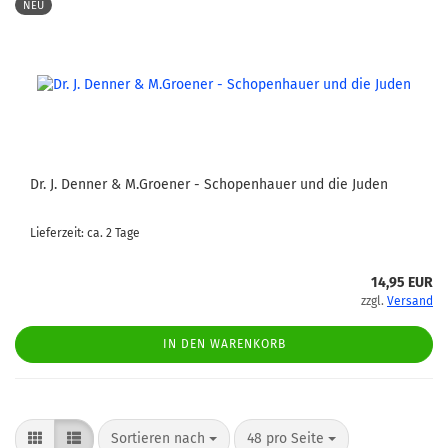
NEU
Dr. J. Denner & M.Groener - Schopenhauer und die Juden
Lieferzeit: ca. 2 Tage
14,95 EUR
zzgl.
Versand
IN DEN WARENKORB
Sortieren nach
pro Seite
Sortieren nach
48 pro Seite