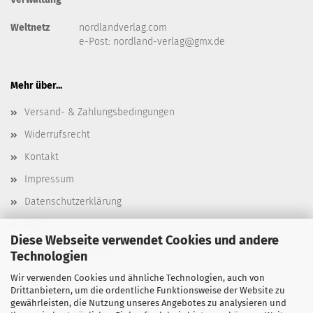
Weltnetz
nordlandverlag.com
e-Post:
nordland-verlag@gmx.de
Mehr über...
Versand- & Zahlungsbedingungen
Widerrufsrecht
Kontakt
Impressum
Datenschutzerklärung
AGB
Diese Webseite verwendet Cookies und andere
Cookie Einstellungen
Technologien
Wir verwenden Cookies und ähnliche Technologien, auch von
Drittanbietern, um die ordentliche Funktionsweise der Website zu
gewährleisten, die Nutzung unseres Angebotes zu analysieren und