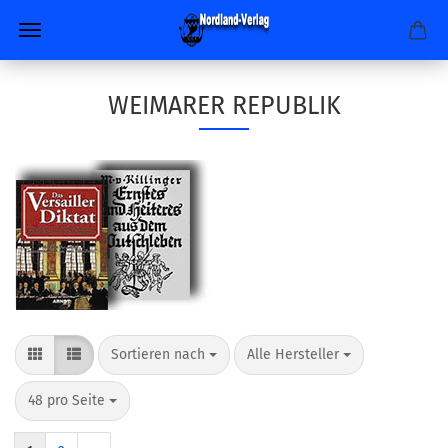
WEIMARER REPUBLIK
Sortieren nach
pro Seite
Sortieren nach
Alle Hersteller
pro Seite
48 pro Seite