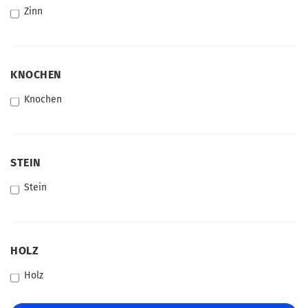
Zinn
KNOCHEN
KNOCHEN
Knochen
STEIN
STEIN
Stein
HOLZ
HOLZ
Holz