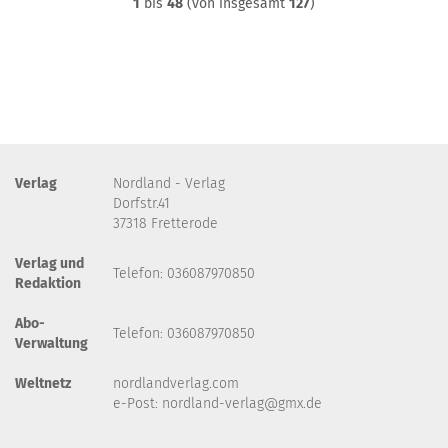
1
bis
48
(von insgesamt
127
)
Verlag
Nordland - Verlag
Dorfstr.41
37318 Fretterode
Verlag und
Telefon: 036087970850
Redaktion
Abo-
Telefon: 036087970850
Verwaltung
Weltnetz
nordlandverlag.com
e-Post:
nordland-verlag@gmx.de