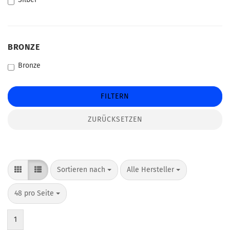
BRONZE
BRONZE
Bronze
FILTERN
ZURÜCKSETZEN
Sortieren nach
pro Seite
Sortieren nach
Alle Hersteller
pro Seite
48 pro Seite
1