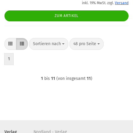
inkl. 19% MwSt. zzgl.
Versand
ZUM ARTIKEL
Sortieren nach
pro Seite
Sortieren nach
48 pro Seite
1
1
bis
11
(von insgesamt
11
)
Verlag
Nordland - Verlag