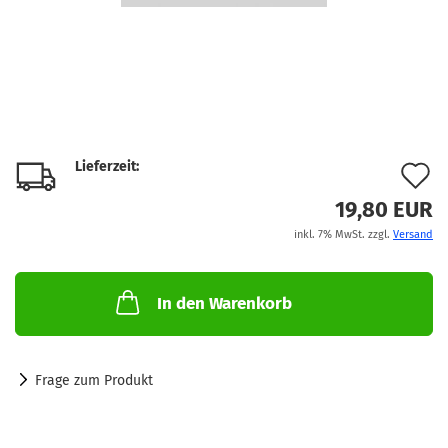
Lieferzeit:
A
d
19,80 EUR
inkl. 7% MwSt. zzgl.
Versand
M
In den Warenkorb
Frage zum Produkt