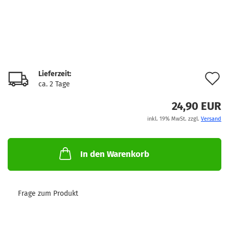
Lieferzeit:
A
ca. 2 Tage
d
24,90 EUR
M
inkl. 19% MwSt. zzgl.
Versand
In den Warenkorb
Frage zum Produkt