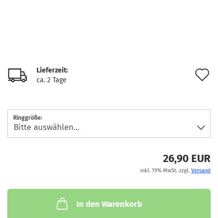
Lieferzeit:
A
ca. 2 Tage
d
M
Ringgröße:
26,90 EUR
inkl. 19% MwSt. zzgl.
Versand
In den Warenkorb