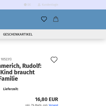
DE
Kundenlogin
il
GESCHENKARTIKEL
wort
Auf
:
105231
)
merich, Rudolf:
den
 Kind braucht
erstellen
Merkzettel
Familie
ort vergessen?
Lieferzeit:
16,80 EUR
inkl. 7% MwSt. zzgl.
Versand