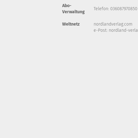
Abo-
Telefon: 036087970850
Verwaltung
Weltnetz
nordlandverlag.com
e-Post:
nordland-verl