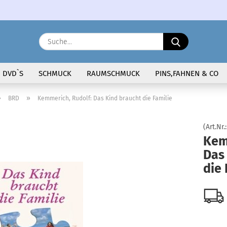
Sprache auswählen
Suche...
E-Ma
DVD`S
SCHMUCK
RAUMSCHMUCK
PINS,FAHNEN & CO
Pass
»
»
BRD
Kemmerich, Rudolf: Das Kind braucht die Familie
(Art.Nr.
Kem
Das
Konto 
die 
Passw