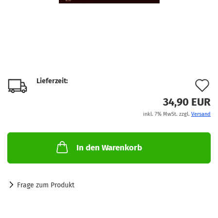
Lieferzeit:
A
d
34,90 EUR
inkl. 7% MwSt. zzgl.
Versand
M
In den Warenkorb
Frage zum Produkt