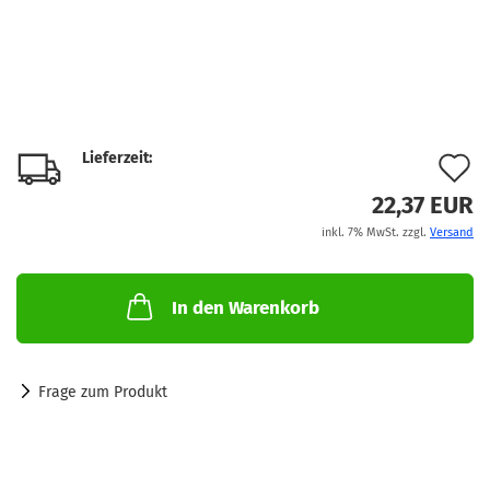
Lieferzeit:
A
d
22,37 EUR
inkl. 7% MwSt. zzgl.
Versand
M
In den Warenkorb
Frage zum Produkt