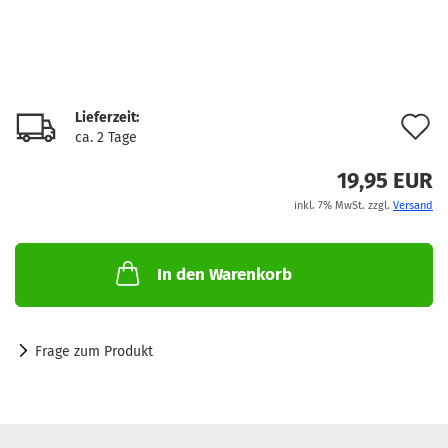
Lieferzeit:
A
ca. 2 Tage
d
19,95 EUR
M
inkl. 7% MwSt. zzgl.
Versand
In den Warenkorb
Frage zum Produkt