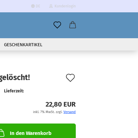
DE
Kundenlogin
il
GESCHENKARTIKEL
wort
Auf
gelöscht!
den
Lieferzeit:
erstellen
Merkzettel
ort vergessen?
22,80 EUR
inkl. 7% MwSt. zzgl.
Versand
In den Warenkorb