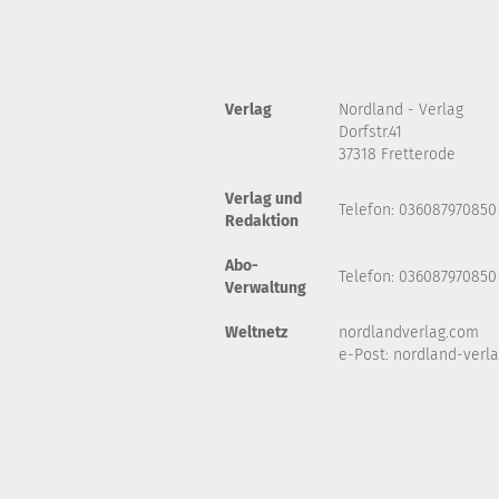
Verlag
Nordland - Verlag
Dorfstr.41
37318 Fretterode
Verlag und
Telefon: 036087970850
Redaktion
Abo-
Telefon: 036087970850
Verwaltung
Weltnetz
nordlandverlag.com
e-Post:
nordland-verl