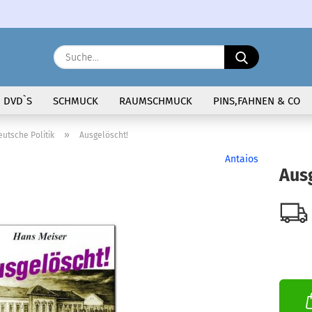
Sprache auswählen
Suche...
E-Ma
DVD`S
SCHMUCK
RAUMSCHMUCK
PINS,FAHNEN & CO
Pass
»
eutsche Politik
Ausgelöscht!
Antaios
Aus
Konto 
Passw