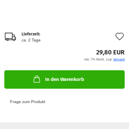
Lieferzeit:
A
ca. 2 Tage
d
29,80 EUR
M
inkl. 7% MwSt. zzgl.
Versand
In den Warenkorb
Frage zum Produkt