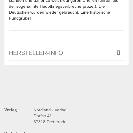
standen und daher zu weit niedrigeren Urteilen führten als
der sogenannte Hauptkriegsverbrecherprozeß. Die
Deutschen wurden wieder gebraucht. Eine historische
Fundgrube!
HERSTELLER-INFO
Verlag
Nordland - Verlag
Dorfstr.41
37318 Fretterode