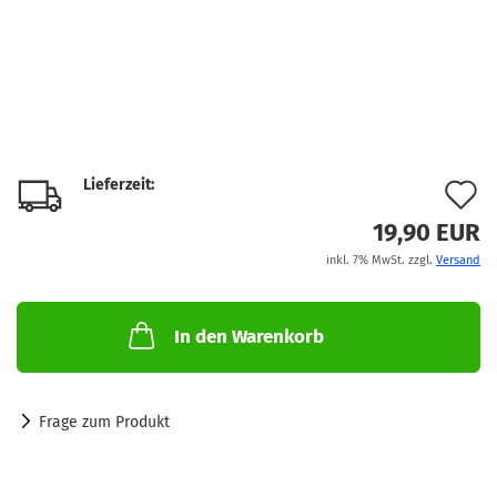
Lieferzeit:
A
d
19,90 EUR
inkl. 7% MwSt. zzgl.
Versand
M
In den Warenkorb
Frage zum Produkt