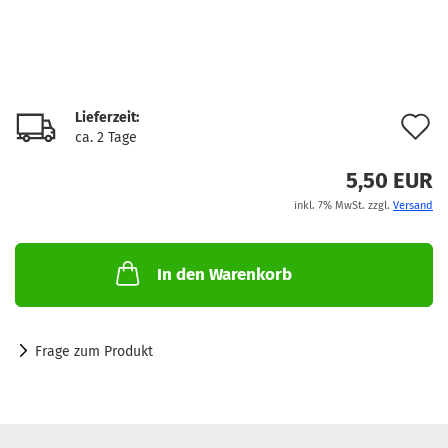
Lieferzeit:
A
ca. 2 Tage
d
5,50 EUR
M
inkl. 7% MwSt. zzgl.
Versand
In den Warenkorb
Frage zum Produkt