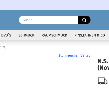
Sprache auswählen
Suche...
E-Ma
DVD`S
SCHMUCK
RAUMSCHMUCK
PINS,FAHNEN & CO
Pass
2024)
Sturmzeichen Verlag
N.S.
(Nov
Konto 
Passw