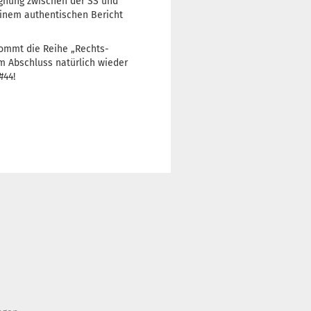
egnung zwischen der SS und
inem authentischen Bericht
kommt die Reihe „Rechts-
m Abschluss natürlich wieder
#44!