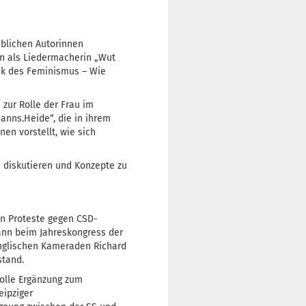
iblichen Autorinnen
en als Liedermacherin „Wut
tik des Feminismus – Wie
 zur Rolle der Frau im
anns.Heide“, die in ihrem
en vorstellt, wie sich
 diskutieren und Konzepte zu
en Proteste gegen CSD-
ann beim Jahreskongress der
 englischen Kameraden Richard
stand.
volle Ergänzung zum
eipziger