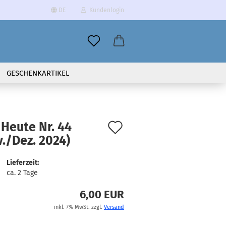
DE
Kundenlogin
il
GESCHENKARTIKEL
wort
Auf
 Heute Nr. 44
./Dez. 2024)
den
erstellen
Merkzettel
Lieferzeit:
ort vergessen?
ca. 2 Tage
6,00 EUR
inkl. 7% MwSt. zzgl.
Versand