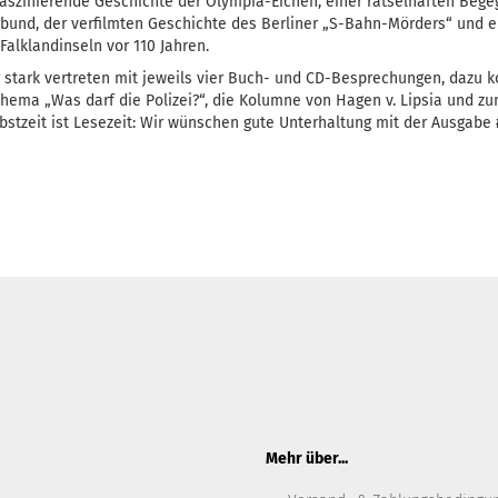
faszinierende Geschichte der Olympia-Eichen, einer rätselhaften Beg
und, der verfilmten Geschichte des Berliner „S-Bahn-Mörders“ und e
Falklandinseln vor 110 Jahren.
r stark vertreten mit jeweils vier Buch- und CD-Besprechungen, dazu 
hema „Was darf die Polizei?“, die Kolumne von Hagen v. Lipsia und zu
bstzeit ist Lesezeit: Wir wünschen gute Unterhaltung mit der Ausgabe 
Mehr über...