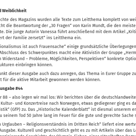
d Weiblichkeit
ichte des Magazins wurden alle Texte zum Leitthema komplett von we
ht die Beantwortung der „30 Fragen“ von Karin Mundt, die den meist
te. Die junge Autorin Vanessa führt anschließend mit dem Artikel „Kri
t der Familie zersetzt“ ins Leitthema ein.
ationalismus ist auch Frauensache“ einige grundsätzliche Überlegungen
Abschluss des Schwerpunktes macht eine Aktivistin der Gruppe „Herm
n Widerstand – Probleme, Möglichkeiten, Perspektiven“ konkrete Option
rukturen einbringen können.
nkt dieser Ausgabe auch dazu anregen, das Thema in Eurer Gruppe zu
lt für die aktive Mitarbeit gewonnen werden können.
Ausgabe #44
 88 – also legen wir mal los: Wir berichten über die deutschlandweit
Kultur- und Konzertreise nach Norwegen, etwas gediegener ging es d
izistik“ (GfP) zu. Das „Historische Kalenderblatt“ ist diesmal unserem
 seinem Tod 50 Jahre lang im Feuer für die gute und gerechte Sache 
Urglauben – Religionsverständnis im Dritten Reich“ liefert eine wert
usgabe. Kulturell und geschichtlich geht es zu mit Artikeln über das L