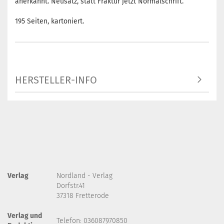
anerkannt. Neusatz, statt Fraktur jetzt Normalschrift.
195 Seiten, kartoniert.
HERSTELLER-INFO
Verlag
Nordland - Verlag
Dorfstr.41
37318 Fretterode
Verlag und
Telefon: 036087970850