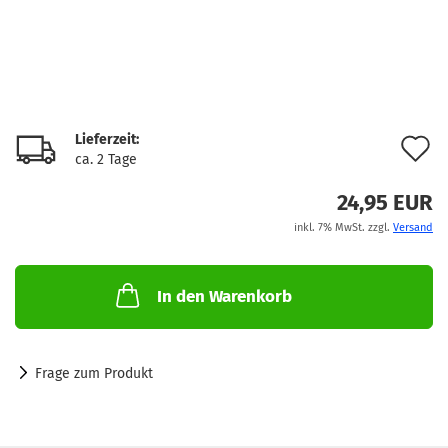
Lieferzeit:
A
ca. 2 Tage
d
24,95 EUR
M
inkl. 7% MwSt. zzgl.
Versand
In den Warenkorb
Frage zum Produkt