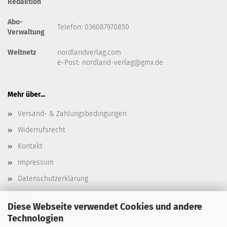
Redaktion
Abo-
Telefon: 036087970850
Verwaltung
Weltnetz
nordlandverlag.com
e-Post:
nordland-verlag@gmx.de
Mehr über...
Versand- & Zahlungsbedingungen
Widerrufsrecht
Kontakt
Impressum
Datenschutzerklärung
AGB
Diese Webseite verwendet Cookies und andere
Cookie Einstellungen
Technologien