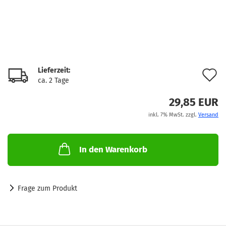
Lieferzeit:
A
ca. 2 Tage
d
29,85 EUR
M
inkl. 7% MwSt. zzgl.
Versand
In den Warenkorb
Frage zum Produkt