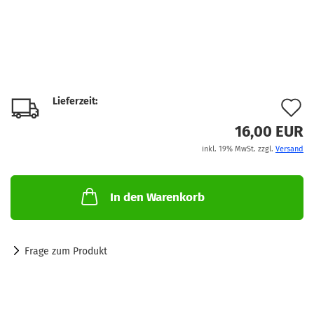
Lieferzeit:
A
d
16,00 EUR
inkl. 19% MwSt. zzgl.
Versand
M
In den Warenkorb
Frage zum Produkt