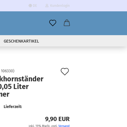
DE
Kundenlogin
il
GESCHENKARTIKEL
wort
Auf
:
106330
)
nkhornständer
den
0,05 Liter
erstellen
Merkzettel
ner
ort vergessen?
Lieferzeit:
9,90 EUR
inkl. 19% MwSt. zzgl.
Versand