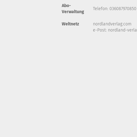
Abo-
Telefon: 036087970850
Verwaltung
Weltnetz
nordlandverlag.com
e-Post:
nordland-verl