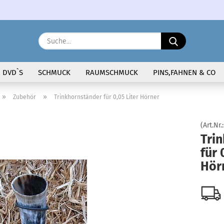
Sprache auswählen
Suche...
E-Ma
DVD`S
SCHMUCK
RAUMSCHMUCK
PINS,FAHNEN & CO
Pass
»
»
Zubehör
Trinkhornständer für 0,05 Liter Hörner
(Art.Nr.
Tri
für 
Konto 
Hör
Passw