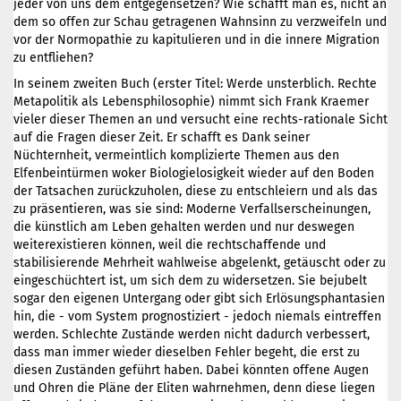
jeder von uns dem entgegensetzen? Wie schafft man es, nicht an
dem so offen zur Schau getragenen Wahnsinn zu verzweifeln und
vor der Normopathie zu kapitulieren und in die innere Migration
zu entfliehen?
In seinem zweiten Buch (erster Titel: Werde unsterblich. Rechte
Metapolitik als Lebensphilosophie) nimmt sich Frank Kraemer
vieler dieser Themen an und versucht eine rechts-rationale Sicht
auf die Fragen dieser Zeit. Er schafft es Dank seiner
Nüchternheit, vermeintlich komplizierte Themen aus den
Elfenbeintürmen woker Biologielosigkeit wieder auf den Boden
der Tatsachen zurückzuholen, diese zu entschleiern und als das
zu präsentieren, was sie sind: Moderne Verfallserscheinungen,
die künstlich am Leben gehalten werden und nur deswegen
weiterexistieren können, weil die rechtschaffende und
stabilisierende Mehrheit wahlweise abgelenkt, getäuscht oder zu
eingeschüchtert ist, um sich dem zu widersetzen. Sie bejubelt
sogar den eigenen Untergang oder gibt sich Erlösungsphantasien
hin, die - vom System prognostiziert - jedoch niemals eintreffen
werden. Schlechte Zustände werden nicht dadurch verbessert,
dass man immer wieder dieselben Fehler begeht, die erst zu
diesen Zuständen geführt haben. Dabei könnten offene Augen
und Ohren die Pläne der Eliten wahrnehmen, denn diese liegen