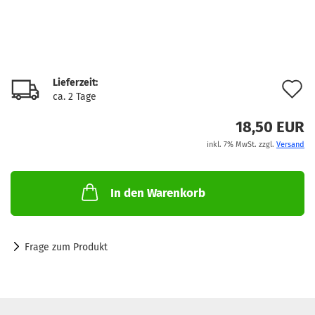
Lieferzeit:
A
ca. 2 Tage
d
18,50 EUR
M
inkl. 7% MwSt. zzgl.
Versand
In den Warenkorb
Frage zum Produkt