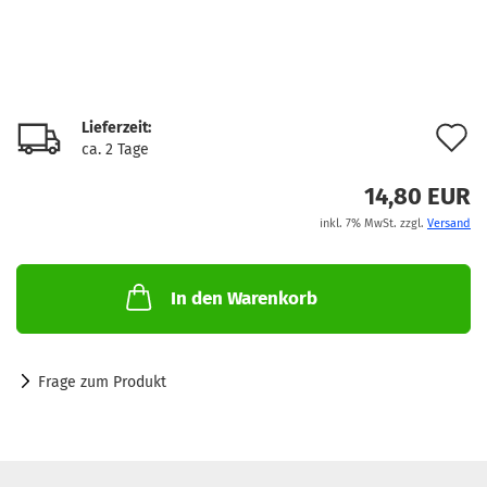
Lieferzeit:
A
ca. 2 Tage
d
14,80 EUR
M
inkl. 7% MwSt. zzgl.
Versand
In den Warenkorb
Frage zum Produkt