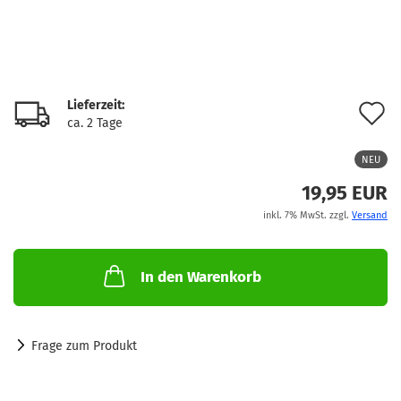
Lieferzeit:
A
ca. 2 Tage
d
NEU
M
19,95 EUR
inkl. 7% MwSt. zzgl.
Versand
In den Warenkorb
Frage zum Produkt