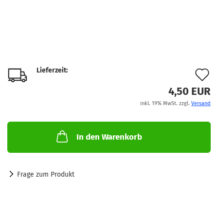
Lieferzeit:
A
d
4,50 EUR
inkl. 19% MwSt. zzgl.
Versand
M
In den Warenkorb
Frage zum Produkt