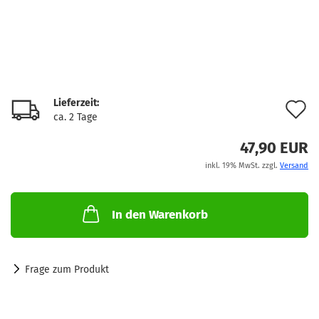
Lieferzeit:
A
ca. 2 Tage
d
47,90 EUR
M
inkl. 19% MwSt. zzgl.
Versand
In den Warenkorb
Frage zum Produkt