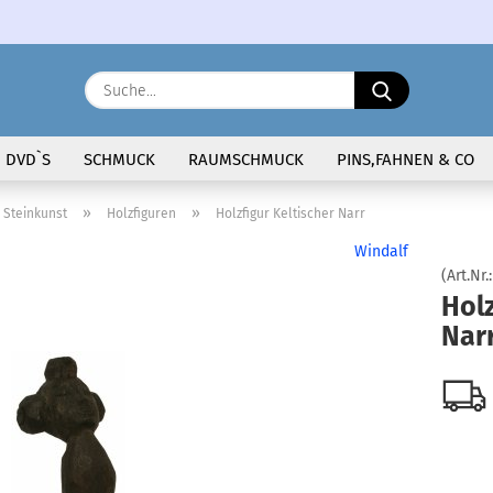
Sprache auswählen
Suche...
E-Ma
DVD`S
SCHMUCK
RAUMSCHMUCK
PINS,FAHNEN & CO
Pass
»
»
 Steinkunst
Holzfiguren
Holzfigur Keltischer Narr
Windalf
(Art.Nr.
Holz
Nar
Konto 
Passw