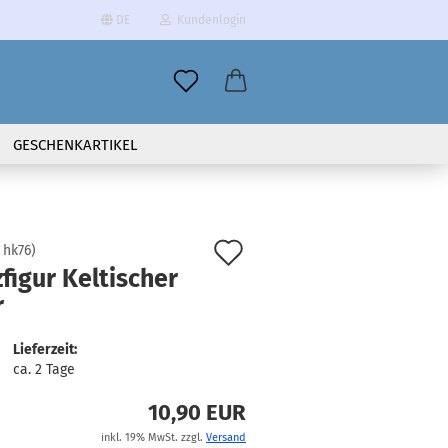
DE
Kundenlogin
il
GESCHENKARTIKEL
wort
Auf
:
hk76
)
figur Keltischer
den
r
erstellen
Merkzettel
ort vergessen?
Lieferzeit:
ca. 2 Tage
10,90 EUR
inkl. 19% MwSt. zzgl.
Versand