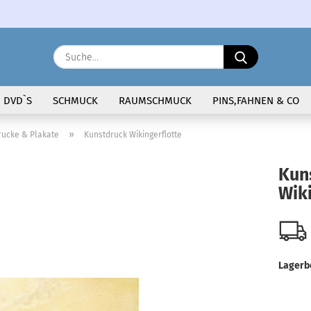
Sprache auswählen
Suche...
E-Ma
DVD`S
SCHMUCK
RAUMSCHMUCK
PINS,FAHNEN & CO
Pass
»
rucke & Plakate
Kunstdruck Wikingerflotte
Kun
Wiki
Konto 
Passw
Lagerb