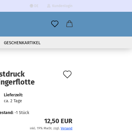
DE
Kundenlogin
il
GESCHENKARTIKEL
wort
Auf
stdruck
ngerflotte
den
erstellen
Merkzettel
Lieferzeit:
ort vergessen?
ca. 2 Tage
estand:
-1
Stück
12,50 EUR
inkl. 19% MwSt. zzgl.
Versand