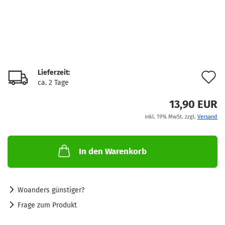
Lieferzeit:
A
ca. 2 Tage
d
13,90 EUR
M
inkl. 19% MwSt. zzgl.
Versand
In den Warenkorb
Woanders günstiger?
Frage zum Produkt