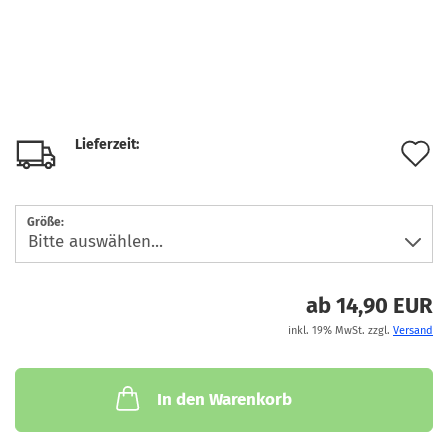
Lieferzeit:
A
d
M
Größe:
ab 14,90 EUR
inkl. 19% MwSt. zzgl.
Versand
In den Warenkorb