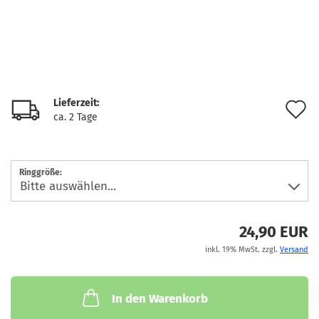
Lieferzeit:
A
ca. 2 Tage
d
M
Ringgröße:
24,90 EUR
inkl. 19% MwSt. zzgl.
Versand
In den Warenkorb