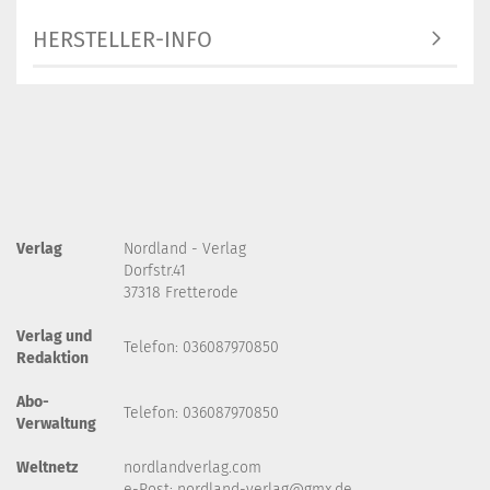
HERSTELLER-INFO
Verlag
Nordland - Verlag
Dorfstr.41
37318 Fretterode
Verlag und
Telefon: 036087970850
Redaktion
Abo-
Telefon: 036087970850
Verwaltung
Weltnetz
nordlandverlag.com
e-Post:
nordland-verlag@gmx.de