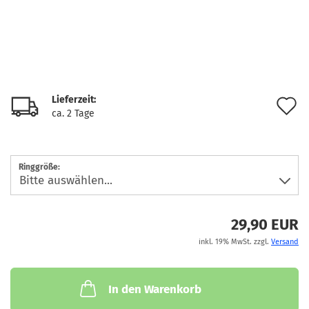
Lieferzeit:
A
ca. 2 Tage
d
M
Ringgröße:
29,90 EUR
inkl. 19% MwSt. zzgl.
Versand
In den Warenkorb