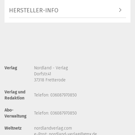
HERSTELLER-INFO
Verlag
Nordland - Verlag
Dorfstr.41
37318 Fretterode
Verlag und
Telefon: 036087970850
Redaktion
Abo-
Telefon: 036087970850
Verwaltung
Weltnetz
nordlandverlag.com
e-Post:
nordland-verlag@gmx.de