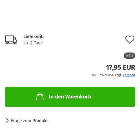
Lieferzeit:
A
ca. 2 Tage
d
NEU
M
17,95 EUR
inkl. 7% MwSt. zzgl.
Versand
In den Warenkorb
Frage zum Produkt